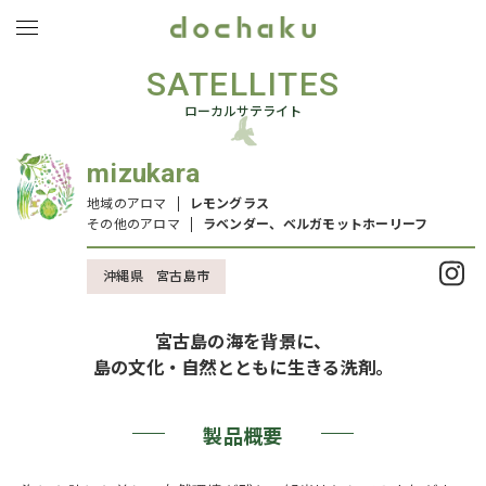
SATELLITES
VISION
ヴィジョン
ローカルサテライト
NEWS & BLOG
お知らせ・ブログ
mizukara
HOW TO START
はじめたい
地域のアロマ
レモングラス
その他のアロマ
ラベンダー、ベルガモットホーリーフ
SATELLITES
サテライト
沖縄県 宮古島市
PRODUCTS
製品情報
宮古島の海を背景に、
COMPANY
会社概要
島の文化・自然とともに生きる洗剤。
CONTACT
お問い合わせ
製品概要