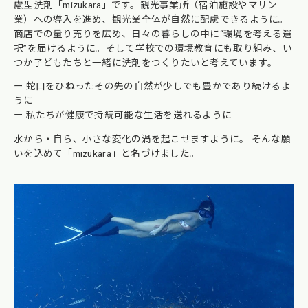
慮型洗剤「mizukara」です。観光事業所（宿泊施設やマリン
業）への導入を進め、観光業全体が自然に配慮できるように。
商店での量り売りを広め、日々の暮らしの中に“環境を考える選
択”を届けるように。そして学校での環境教育にも取り組み、い
つか子どもたちと一緒に洗剤をつくりたいと考えています。
ー 蛇口をひねったその先の自然が少しでも豊かであり続けるよ
うに
ー 私たちが健康で持続可能な生活を送れるように
水から・自ら、小さな変化の渦を起こせますように。 そんな願
いを込めて「mizukara」と名づけました。